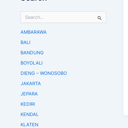
S
e
a
r
AMBARAWA
c
BALI
h
f
BANDUNG
o
r
BOYOLALI
:
DIENG – WONOSOBO
JAKARTA
JEPARA
KEDIRI
KENDAL
KLATEN