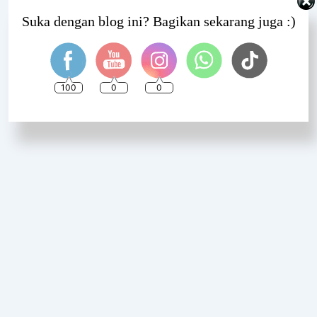
Set Youtube Channel ID
Suka dengan blog ini? Bagikan sekarang juga :)
100
0
0