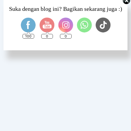
Set Youtube Channel ID
Suka dengan blog ini? Bagikan sekarang juga :)
100
0
0