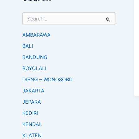
S
e
a
r
AMBARAWA
c
BALI
h
f
BANDUNG
o
r
BOYOLALI
:
DIENG – WONOSOBO
JAKARTA
JEPARA
KEDIRI
KENDAL
KLATEN