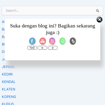
S
e
a
AMBARAWA
r
Set Youtube Channel ID
Suka dengan blog ini? Bagikan sekarang
c
BALI
juga :)
h
f
BANDUNG
o
BOYOLALI
r
100
0
0
:
DIENG – WONOSOBO
JAKARTA
JEPARA
KEDIRI
KENDAL
KLATEN
KOPENG
KUDUS