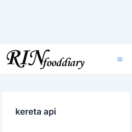
Skip
to
content
kereta api