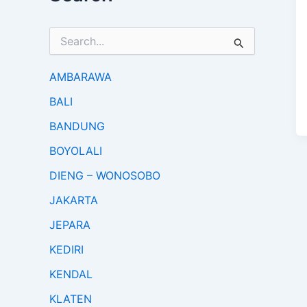
S
e
a
r
AMBARAWA
c
BALI
h
f
BANDUNG
o
r
BOYOLALI
:
DIENG – WONOSOBO
JAKARTA
JEPARA
KEDIRI
KENDAL
KLATEN