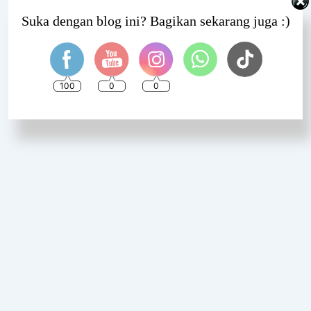
Set Youtube Channel ID
Suka dengan blog ini? Bagikan sekarang juga :)
100
0
0