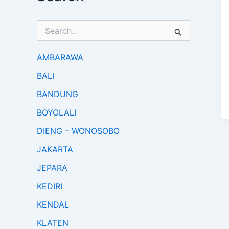
S
e
a
r
AMBARAWA
c
BALI
h
f
BANDUNG
o
r
BOYOLALI
:
DIENG – WONOSOBO
JAKARTA
JEPARA
KEDIRI
KENDAL
KLATEN