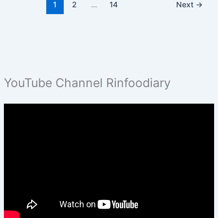
1
2
…
14
Next
→
YouTube Channel Rinfoodiary