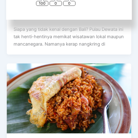
Dari Legendaris Sanur Hingga Jajanan
100
0
0
Pinggir Pantai
@rinfooddiary
/
August 2, 2026
Siapa yang tidak kenal dengan Bali? Pulau Dewata ini
tak henti-hentinya memikat wisatawan lokal maupun
mancanegara. Namanya kerap nangkring di