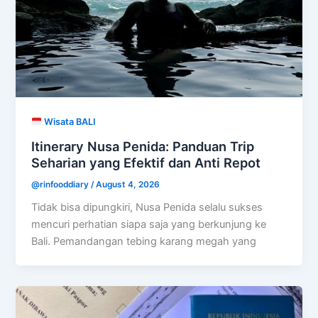
Wisata BALI
Itinerary Nusa Penida: Panduan Trip
Seharian yang Efektif dan Anti Repot
@rinfooddiary
/
August 4, 2026
Tidak bisa dipungkiri, Nusa Penida selalu sukses
mencuri perhatian siapa saja yang berkunjung ke
Bali. Pemandangan tebing karang megah yang