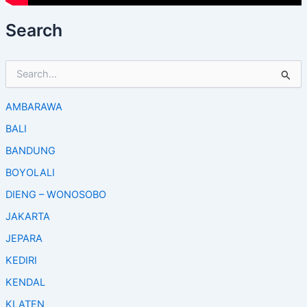
Search
S
e
a
AMBARAWA
r
c
BALI
h
f
BANDUNG
o
BOYOLALI
r
:
DIENG – WONOSOBO
JAKARTA
JEPARA
KEDIRI
KENDAL
KLATEN