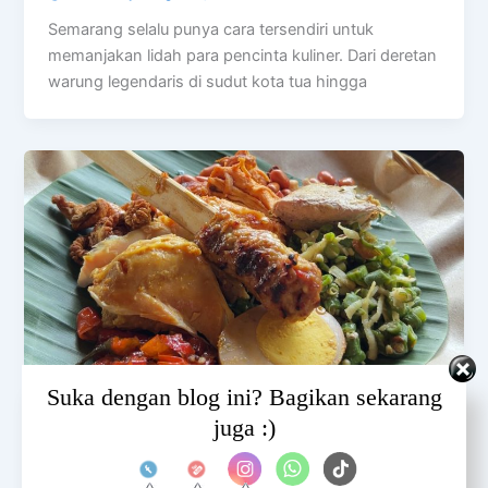
Semarang selalu punya cara tersendiri untuk
memanjakan lidah para pencinta kuliner. Dari deretan
warung legendaris di sudut kota tua hingga
Set Youtube Channel ID
Suka dengan blog ini? Bagikan sekarang
juga :)
BALI
8 Rekomendasi Makanan Halal di Bali: