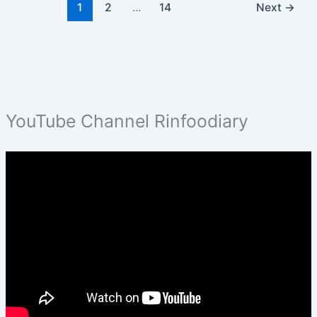
1
2
…
14
Next
→
YouTube Channel Rinfoodiary