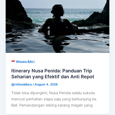
Wisata BALI
Itinerary Nusa Penida: Panduan Trip
Seharian yang Efektif dan Anti Repot
@rinfooddiary
/
August 4, 2026
Tidak bisa dipungkiri, Nusa Penida selalu sukses
mencuri perhatian siapa saja yang berkunjung ke
Bali. Pemandangan tebing karang megah yang