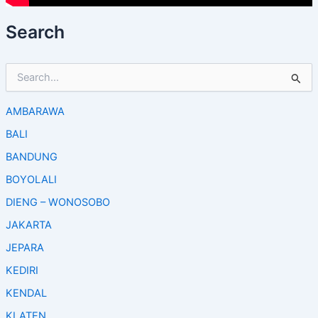
Search
S
e
a
AMBARAWA
r
c
BALI
h
f
BANDUNG
o
BOYOLALI
r
:
DIENG – WONOSOBO
JAKARTA
JEPARA
KEDIRI
KENDAL
KLATEN