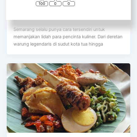
Panduan Lengkap Berburu Kuliner di The
100
0
0
Park Mall Semarang
@rinfooddiary
/
August 2, 2026
Semarang selalu punya cara tersendiri untuk
memanjakan lidah para pencinta kuliner. Dari deretan
warung legendaris di sudut kota tua hingga