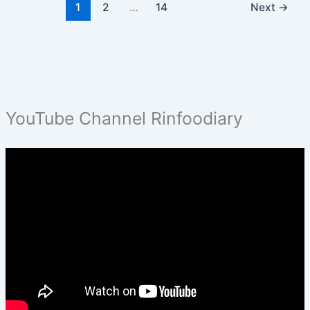
1
2
…
14
Next
→
YouTube Channel Rinfoodiary