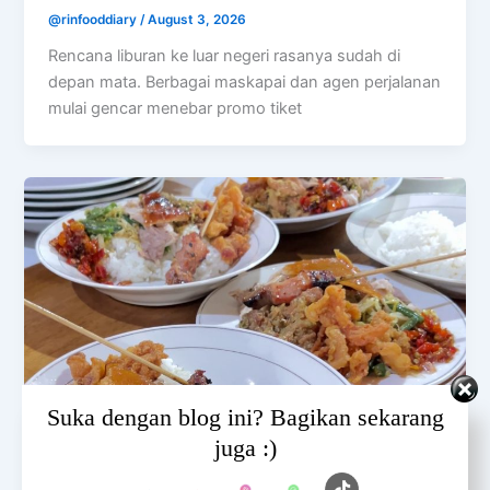
@rinfooddiary
/
August 3, 2026
Rencana liburan ke luar negeri rasanya sudah di
depan mata. Berbagai maskapai dan agen perjalanan
mulai gencar menebar promo tiket
Set Youtube Channel ID
Suka dengan blog ini? Bagikan sekarang
juga :)
BALI