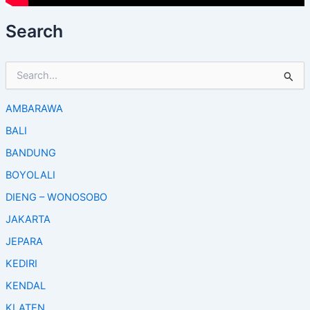
Search
S
e
a
AMBARAWA
r
c
BALI
h
f
BANDUNG
o
BOYOLALI
r
:
DIENG – WONOSOBO
JAKARTA
JEPARA
KEDIRI
KENDAL
KLATEN