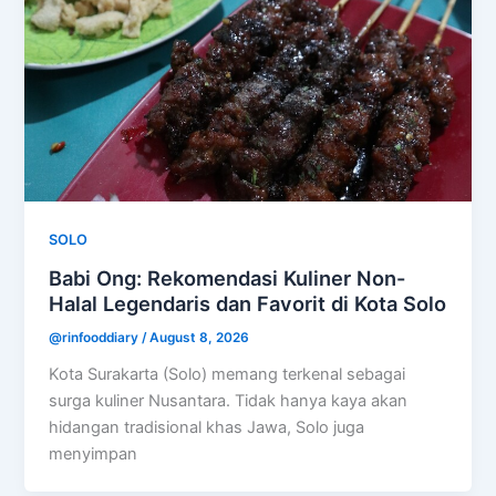
SOLO
Babi Ong: Rekomendasi Kuliner Non-
Halal Legendaris dan Favorit di Kota Solo
@rinfooddiary
/
August 8, 2026
Kota Surakarta (Solo) memang terkenal sebagai
surga kuliner Nusantara. Tidak hanya kaya akan
hidangan tradisional khas Jawa, Solo juga
menyimpan