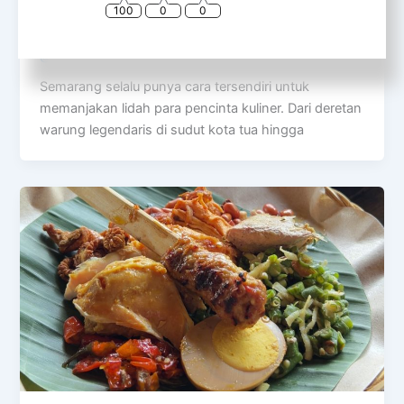
Panduan Lengkap Berburu Kuliner di The
100
0
0
Park Mall Semarang
@rinfooddiary
/
August 2, 2026
Semarang selalu punya cara tersendiri untuk
memanjakan lidah para pencinta kuliner. Dari deretan
warung legendaris di sudut kota tua hingga