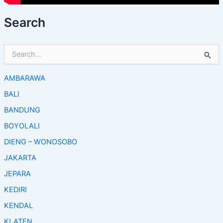
Search
S
e
a
AMBARAWA
r
c
BALI
h
f
BANDUNG
o
BOYOLALI
r
:
DIENG – WONOSOBO
JAKARTA
JEPARA
KEDIRI
KENDAL
KLATEN