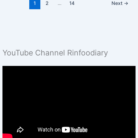
1
2
…
14
Next
→
YouTube Channel Rinfoodiary