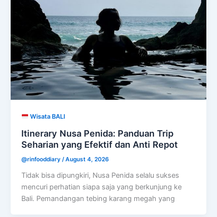
Wisata BALI
Itinerary Nusa Penida: Panduan Trip
Seharian yang Efektif dan Anti Repot
@rinfooddiary
/
August 4, 2026
Tidak bisa dipungkiri, Nusa Penida selalu sukses
mencuri perhatian siapa saja yang berkunjung ke
Bali. Pemandangan tebing karang megah yang