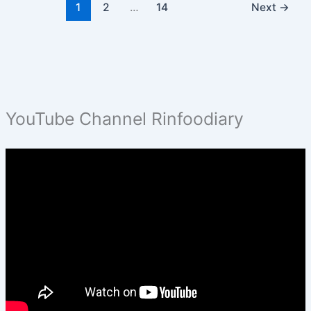
1
2
…
14
Next
→
YouTube Channel Rinfoodiary