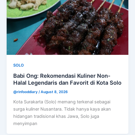
SOLO
Babi Ong: Rekomendasi Kuliner Non-
Halal Legendaris dan Favorit di Kota Solo
@rinfooddiary
/
August 8, 2026
Kota Surakarta (Solo) memang terkenal sebagai
surga kuliner Nusantara. Tidak hanya kaya akan
hidangan tradisional khas Jawa, Solo juga
menyimpan