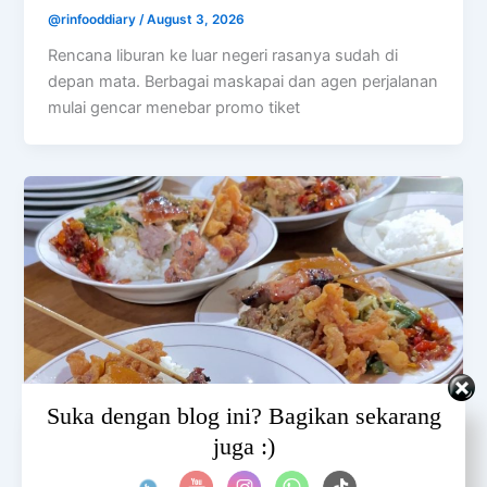
@rinfooddiary
/
August 3, 2026
Rencana liburan ke luar negeri rasanya sudah di
depan mata. Berbagai maskapai dan agen perjalanan
mulai gencar menebar promo tiket
Set Youtube Channel ID
Suka dengan blog ini? Bagikan sekarang
juga :)
BALI