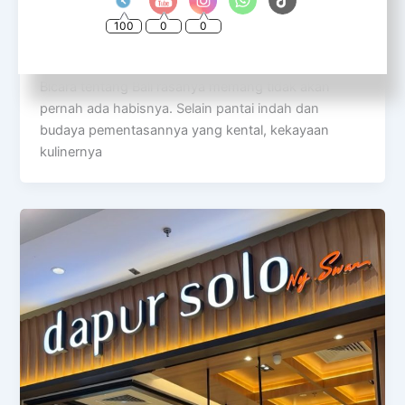
5 Rekomendasi Kuliner Babi di Bali yang
100
0
0
Legendaris dan Wajib Dicoba
@rinfooddiary
/
August 3, 2026
Bicara tentang Bali rasanya memang tidak akan
pernah ada habisnya. Selain pantai indah dan
budaya pementasannya yang kental, kekayaan
kulinernya