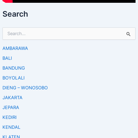
Search
S
e
a
AMBARAWA
r
c
BALI
h
f
BANDUNG
o
BOYOLALI
r
:
DIENG – WONOSOBO
JAKARTA
JEPARA
KEDIRI
KENDAL
KLATEN