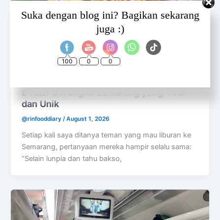
Set Youtube Channel ID
Suka dengan blog ini? Bagikan sekarang
juga :)
100
0
0
SEMARANG
8 Nasi Goreng di Semarang yang Viral
dan Unik
@rinfooddiary
/
August 1, 2026
Setiap kali saya ditanya teman yang mau liburan ke
Semarang, pertanyaan mereka hampir selalu sama:
“Selain lunpia dan tahu bakso,