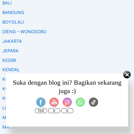
BALI
h
f
BANDUNG
o
BOYOLALI
r
:
DIENG – WONOSOBO
JAKARTA
JEPARA
KEDIRI
KENDAL
KLATEN
Set Youtube Channel ID
Suka dengan blog ini? Bagikan sekarang
KOPENG
juga :)
KUDUS
LOMBOK
100
0
0
MAGELANG
MALANG