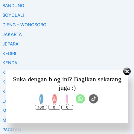
f
BANDUNG
o
BOYOLALI
r
:
DIENG – WONOSOBO
JAKARTA
JEPARA
KEDIRI
KENDAL
KLATEN
Set Youtube Channel ID
Suka dengan blog ini? Bagikan sekarang
KOPENG
juga :)
KUDUS
LOMBOK
100
0
0
MAGELANG
MALANG
PACITAN