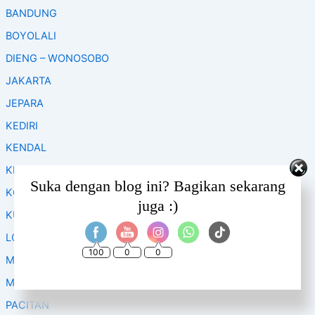
f
BANDUNG
o
BOYOLALI
r
:
DIENG – WONOSOBO
JAKARTA
JEPARA
KEDIRI
KENDAL
KLATEN
Set Youtube Channel ID
Suka dengan blog ini? Bagikan sekarang
KOPENG
juga :)
KUDUS
LOMBOK
100
0
0
MAGELANG
MALANG
PACITAN