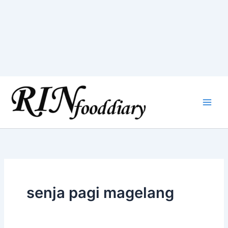
Skip
to
content
senja pagi magelang