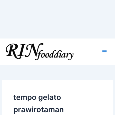
Skip
to
content
tempo gelato
prawirotaman