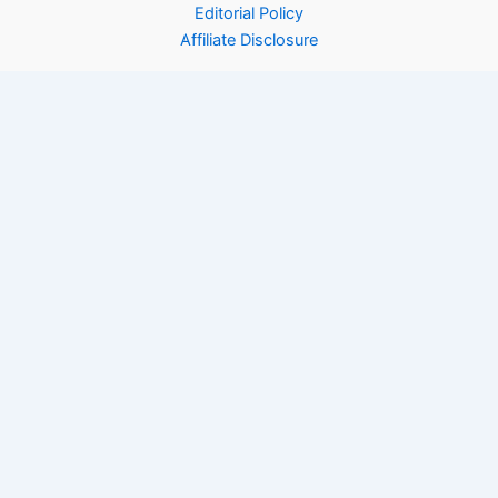
Editorial Policy
Affiliate Disclosure
Copyright © 2026 Rinfooddiary | Powered by
Astra WordPress
Theme