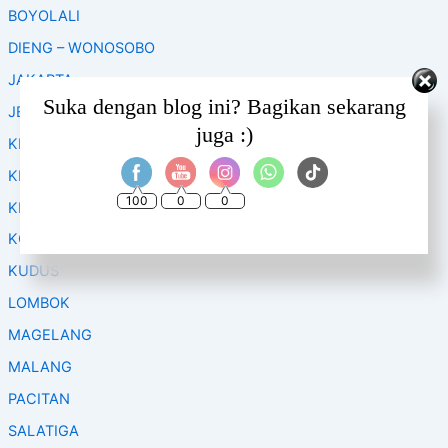
BOYOLALI
DIENG – WONOSOBO
JAKARTA
Set Youtube Channel ID
Suka dengan blog ini? Bagikan sekarang
JEPARA
juga :)
KEDIRI
KENDAL
100
0
0
KLATEN
KOPENG
KUDUS
LOMBOK
MAGELANG
MALANG
PACITAN
SALATIGA