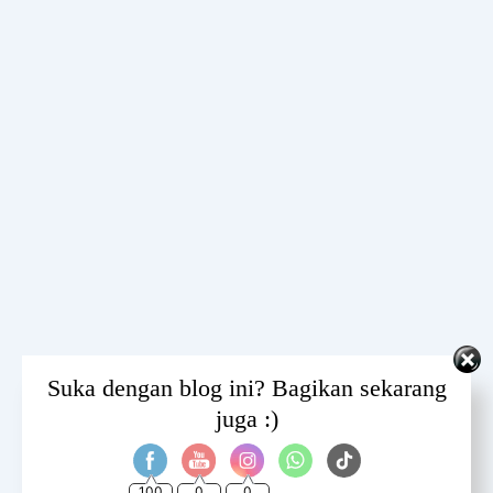
Set Youtube Channel ID
Suka dengan blog ini? Bagikan sekarang
juga :)
100
0
0