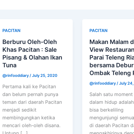
PACITAN
PACITAN
Berburu Oleh-Oleh
Makan Malam d
Khas Pacitan : Sale
View Restauran
Pisang & Olahan Ikan
Parai Teleng Ri
Tuna
bersama Debur
Ombak Teleng 
@rinfooddiary
/
July 25, 2020
@rinfooddiary
/
July 24
Pertama kali ke Pacitan
dan belum pernah punya
Salah satu moment 
teman dari daerah Pacitan
dalam hidup adalah
menjadi sedikit
bisa berkeliling
membingungkan ketika
mengunjungi semua
mencari oleh-oleh disana.
di daerah Pacitan d
Untung […]
mengakhirinya den