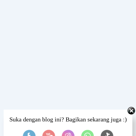
Set Youtube Channel ID
Suka dengan blog ini? Bagikan sekarang juga :)