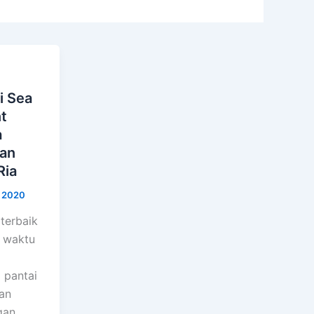
i Sea
t
a
an
Ria
, 2020
terbaik
 waktu
 pantai
an
gan