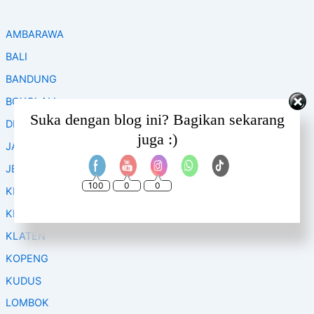
AMBARAWA
BALI
BANDUNG
BOYOLALI
Set Youtube Channel ID
Suka dengan blog ini? Bagikan sekarang
DIENG – WONOSOBO
juga :)
JAKARTA
JEPARA
100
0
0
KEDIRI
KENDAL
KLATEN
KOPENG
KUDUS
LOMBOK