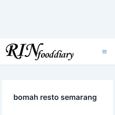
Skip
to
content
bomah resto semarang