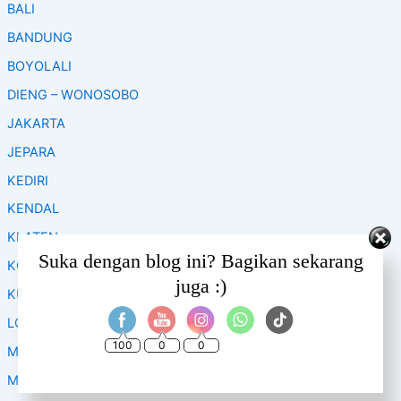
BALI
h
f
BANDUNG
o
BOYOLALI
r
:
DIENG – WONOSOBO
JAKARTA
JEPARA
KEDIRI
KENDAL
KLATEN
Set Youtube Channel ID
Suka dengan blog ini? Bagikan sekarang
KOPENG
juga :)
KUDUS
LOMBOK
100
0
0
MAGELANG
MALANG