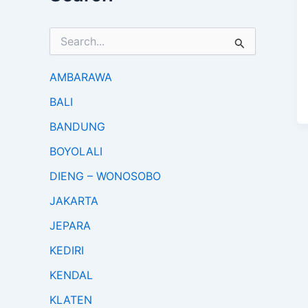
S
e
a
r
AMBARAWA
c
BALI
h
f
BANDUNG
o
r
BOYOLALI
:
DIENG – WONOSOBO
JAKARTA
JEPARA
KEDIRI
KENDAL
KLATEN