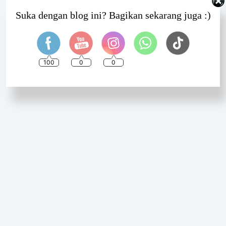
Set Youtube Channel ID
Suka dengan blog ini? Bagikan sekarang juga :)
100
0
0