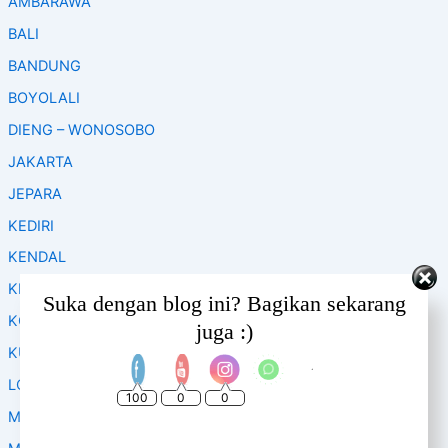
AMBARAWA
r
c
BALI
h
f
BANDUNG
o
BOYOLALI
r
:
DIENG – WONOSOBO
JAKARTA
JEPARA
KEDIRI
KENDAL
KLATEN
Set Youtube Channel ID
Suka dengan blog ini? Bagikan sekarang
KOPENG
juga :)
KUDUS
LOMBOK
100
0
0
MAGELANG