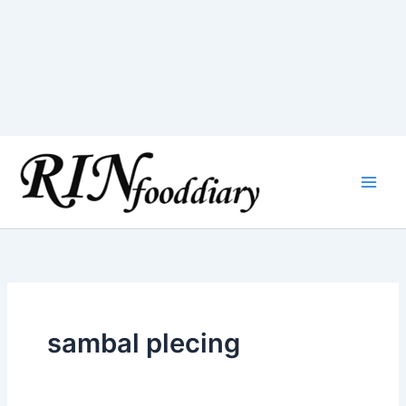
Skip
to
content
sambal plecing