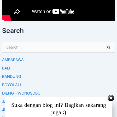
Search
S
e
a
AMBARAWA
r
c
BALI
h
f
BANDUNG
o
BOYOLALI
r
:
DIENG – WONOSOBO
JAKARTA
Set Youtube Channel ID
Suka dengan blog ini? Bagikan sekarang
JEPARA
juga :)